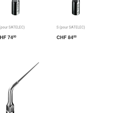
(pour SATELEC)
S (pour SATELEC)
rix
CHF
Prix
CHF
HF 74
CHF 84
00
00
égulier
74.00
régulier
84.00