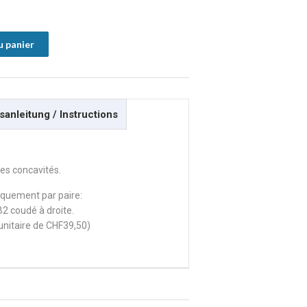
u panier
anleitung / Instructions
es concavités.
iquement par paire:
2 coudé à droite.
x unitaire de CHF39,50)