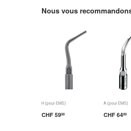
Nous vous recommandons
H (pour EMS)
A (pour EMS)
Prix
CHF
Prix
CHF 59
CHF 64
00
00
régulier
59.00
régulier
6