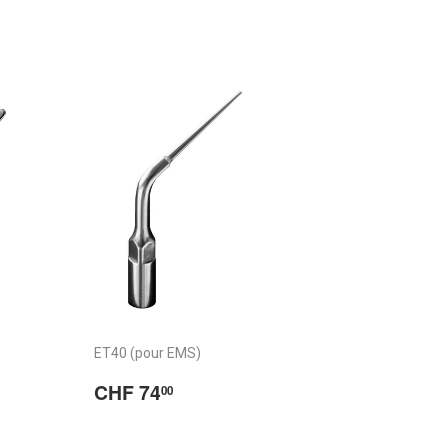
ET40 (pour EMS)
F
Prix
CHF
CHF 74
00
00
régulier
74.00