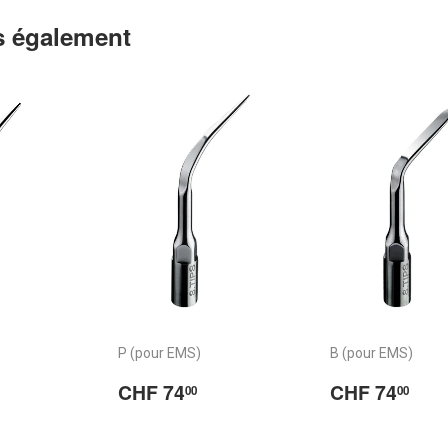
 également
P (pour EMS)
B (pour EMS)
CHF
Prix
CHF
Prix
CH
CHF 74
CHF 74
00
00
4.00
régulier
74.00
régulier
74.