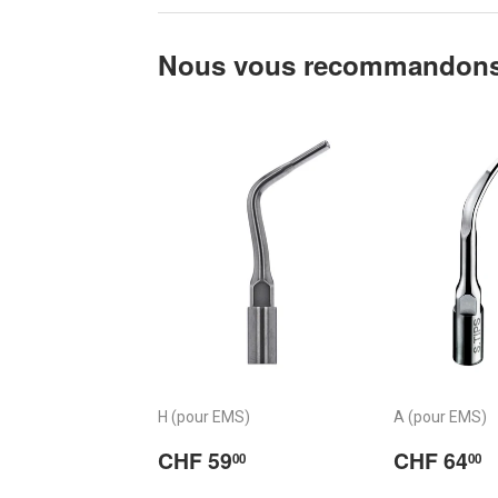
Nous vous recommandons
H (pour EMS)
A (pour EMS)
Prix
CHF
Prix
CHF 59
CHF 64
00
00
régulier
59.00
régulier
6