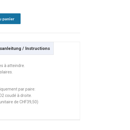
u panier
anleitung / Instructions
s à atteindre.
olaires.
niquement par paire:
O2 coudé à droite.
x unitaire de CHF39,50)