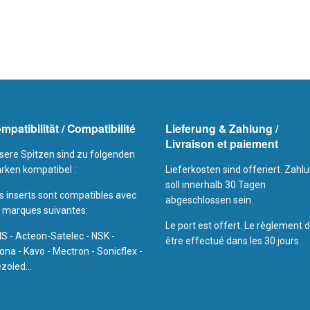
mpatibilität / Compatibilité
Lieferung & Zahlung /
Livraison et paiement
sere Spitzen sind zu folgenden
rken kompatibel :
Lieferkosten sind offeriert. Zahl
soll innerhalb 30 Tagen
s inserts sont compatibles avec
abgeschlossen sein.
s marques suivantes:
Le port est offert. Le règlement d
S - Acteon-Satelec - NSK -
être effectué dans les 30 jours
ona - Kavo - Mectron - Sonicflex -
zoled...