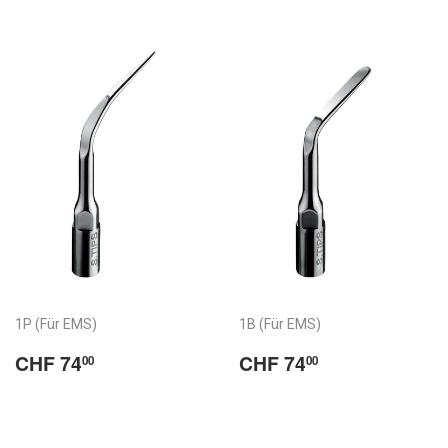
Prix
Prix
habituel
habituel
1P (Für EMS)
1B (Für EMS)
Normaler
CHF
Normaler
CHF
CHF 74
CHF 74
00
00
Preis
74.00
Preis
74.00
/
/
Prix
Prix