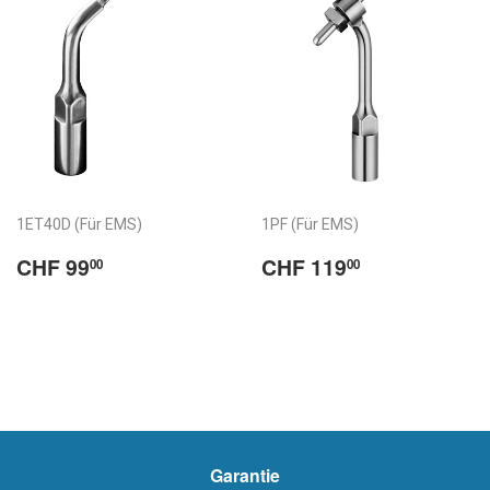
1ET40D (Für EMS)
1PF (Für EMS)
Normaler
CHF
Normaler
CHF
CHF 99
CHF 119
00
00
Preis
99.00
Preis
119.00
/
/
Prix
Prix
habituel
habituel
Garantie