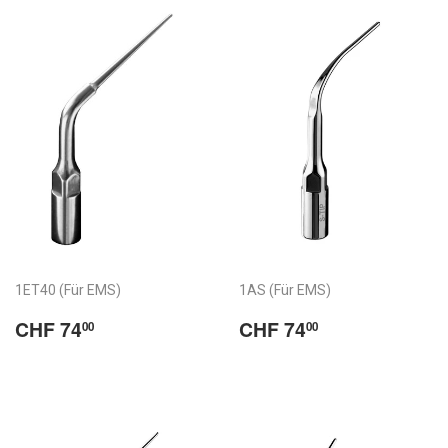
habituel
habituel
1ET40 (Für EMS)
1AS (Für EMS)
Normaler
CHF
Normaler
CHF
CHF 74
CHF 74
00
00
Preis
74.00
Preis
74.00
/
/
Prix
Prix
habituel
habituel