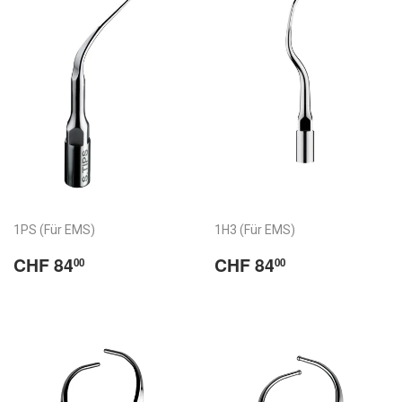
1PS (Für EMS)
1H3 (Für EMS)
Normaler
CHF
Normaler
CHF
CHF 84
CHF 84
00
00
Preis
84.00
Preis
84.00
/
/
Prix
Prix
habituel
habituel