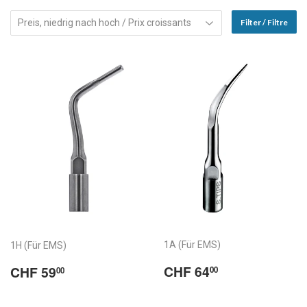
Filter / Filtre
1A (Für EMS)
1H (Für EMS)
Normaler
CHF
Normaler
CHF
CHF 64
CHF 59
00
00
Preis
64.00
Preis
59.00
/
/