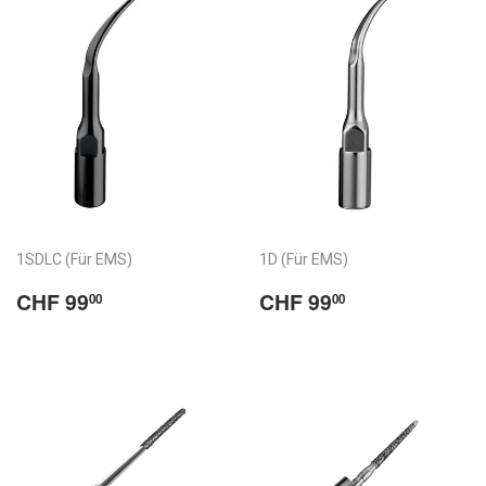
1SDLC (Für EMS)
1D (Für EMS)
Normaler
CHF
Normaler
CHF
CHF 99
CHF 99
00
00
Preis
99.00
Preis
99.00
/
/
Prix
Prix
habituel
habituel