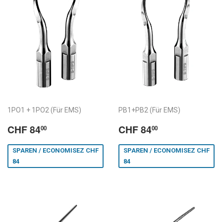
1PO1 + 1PO2 (Für EMS)
PB1+PB2 (Für EMS)
Sonderpreis
CHF
Sonderpreis
CHF
CHF 84
CHF 84
00
00
/
84.00
/
84.00
Prix
Prix
SPAREN / ECONOMISEZ CHF
SPAREN / ECONOMISEZ CHF
de
de
84
84
vente
vente