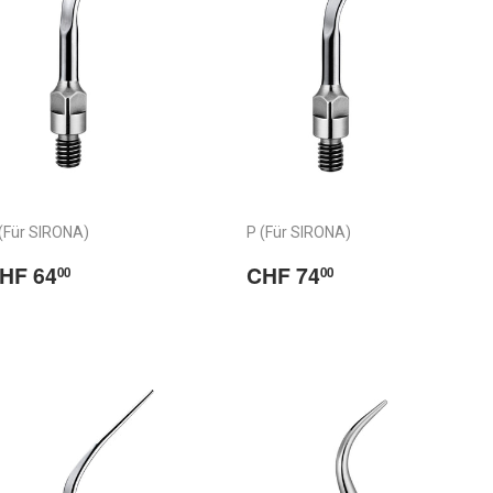
(Für SIRONA)
P (Für SIRONA)
ormaler
CHF
Normaler
CHF
HF 64
CHF 74
00
00
reis
64.00
Preis
74.00
/
rix
Prix
abituel
habituel