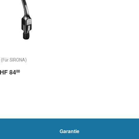
 (Für SIRONA)
ormaler
CHF
HF 84
00
reis
84.00
rix
abituel
Garantie