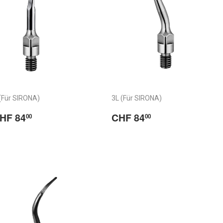
(Für SIRONA)
3L (Für SIRONA)
ormaler
CHF
Normaler
CHF
HF 84
CHF 84
00
00
reis
84.00
Preis
84.00
/
rix
Prix
abituel
habituel