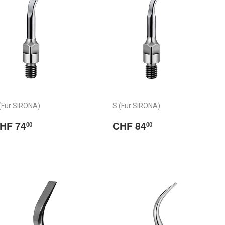
(Für SIRONA)
S (Für SIRONA)
ormaler
CHF
Normaler
CHF
HF 74
CHF 84
00
00
reis
74.00
Preis
84.00
/
rix
Prix
abituel
habituel