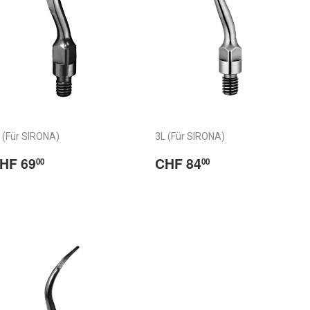
 (Für SIRONA)
3L (Für SIRONA)
ormaler
CHF
Normaler
CHF
HF 69
CHF 84
00
00
reis
69.00
Preis
84.00
/
rix
Prix
abituel
habituel