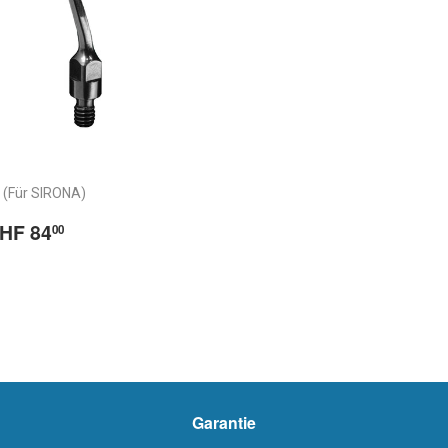
 (Für SIRONA)
ormaler
CHF
HF 84
00
reis
84.00
rix
abituel
Garantie